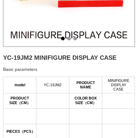
YC-19JM2 MINIFIGURE DISPLAY CASE
Basic parameters
MINIFIGURE
PRODUCT
model
YC-19JM2
DISPLAY
NAME
CASE
PRODUCT
COLOR BOX
SIZE（CM）
SIZE（CM）
PIECES（PCS）