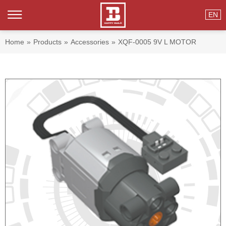
EN
Home
»
Products
»
Accessories
»
XQF-0005 9V L MOTOR