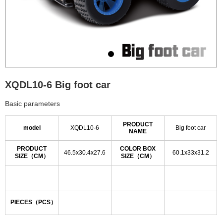
XQDL10-6 Big foot car
Basic parameters
PRODUCT
model
XQDL10-6
Big foot car
NAME
PRODUCT
COLOR BOX
46.5x30.4x27.6
60.1x33x31.2
SIZE（CM）
SIZE（CM）
PIECES（PCS）