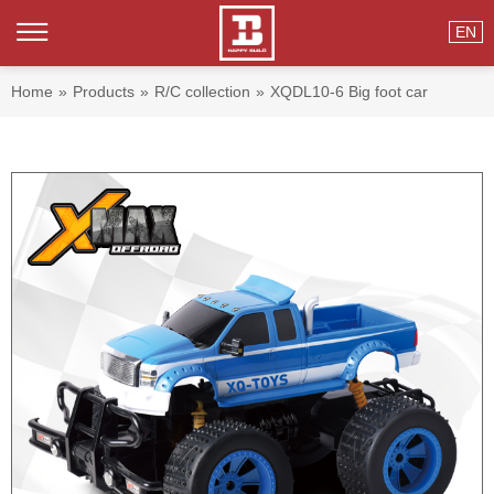
EN
Home
»
Products
»
R/C collection
»
XQDL10-6 Big foot car